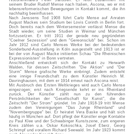
seinem Bruder Rudolf Mense nach Italien, Ascona, wo er mit
lebensreformerischen Bewegungen in Kontakt kommt, die ihn
nachhaltig beeinflussen.
Nach Janssens Tod 1908 führt Carlo Mense auf Anraten
August Mackes sein Studium bei Lovis Corinth in Berlin fort.
Doch bereits nach dem Wintersemester verlässt Mense die
Stadt wieder, um seine Studien in Weimar und München
fortzusetzen. Er tritt 1911 der gerade neu gegründeten
"Coelner Sezession" und dem "Gereonsclub" bei. Schon im
Jahr 1912 sind Carlo Menses Werke bei der bedeutenden
Sonderbund-Ausstellung in Köln ausgestellt und 1913 ist er
bei der von August Macke initiierten Schau "Die Rheinischen
Expressionisten" in Bonn vertreten.
Anschließend entwickelt sich der Kontakt zu Herwarth
Walden, für dessen Zeitschriften "Die Aktion" und "Der
Sturm" Mense grafische Werke einbringt. Zudem entsteht
eine innige Freundschaft zu dem Künstler Heinrich M.
Davringhausen, mit dem er 1914 erneut nach Ascona reist.
Mit Ausbruch des Ersten Weltkrieges wird auch Carlo Mense
eingezogen; erst nach Kriegsende kehrt er ins Rheinland
zurück. Der Künstler zählt nun zu den führenden
Persönlichkeiten der "Gesellschaft für Kunst", die die
Zeitschrift "Der Strom" gründet. Im Jahr 1918-19 tritt Mense
zudem den Vereinigungen "Das Junge Rheinland" und
"Novembergruppe" bei. Er heiratet Vera Baske und hält sich
häufig in München auf. Dort pflegt der Künstler enge Kontakte
zu Paul Klee und der Schwabinger Kunstszene, zum engeren
Kreis zählen u.a. Oskar Kokoschka, Josef Eberz, Georg
Schrimpf und vorallem Richard Seewald. Im Jahr 1923 kommt