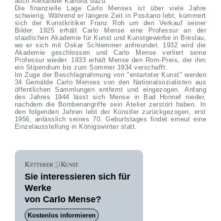
auch Alexander Kanoldt dazu.
Die finanzielle Lage Carlo Menses ist über viele Jahre
schwierig. Während er längere Zeit in Positano lebt, kümmert
sich der Kunstkritiker Franz Roh um den Verkauf seiner
Bilder. 1925 erhält Carlo Mense eine Professur an der
staatlichen Akademie für Kunst und Kunstgewerbe in Breslau,
wo er sich mit Oskar Schlemmer anfreundet. 1932 wird die
Akademie geschlossen und Carlo Mense verliert seine
Professur wieder. 1933 erhält Mense den Rom-Preis, der ihm
ein Stipendium bis zum Sommer 1934 verschafft.
Im Zuge der Beschlagnahmung von "entarteter Kunst" werden
34 Gemälde Carlo Menses von den Nationalsozialisten aus
öffentlichen Sammlungen entfernt und eingezogen. Anfang
des Jahres 1944 lässt sich Mense in Bad Honnef nieder,
nachdem die Bombenangriffe sein Atelier zerstört haben. In
den folgenden Jahren lebt der Künstler zurückgezogen, erst
1956, anlässlich seines 70. Geburtstages findet erneut eine
Einzelausstellung in Königswinter statt.
Sie interessieren sich für
Werke
von Carlo Mense?
Kostenlos informieren